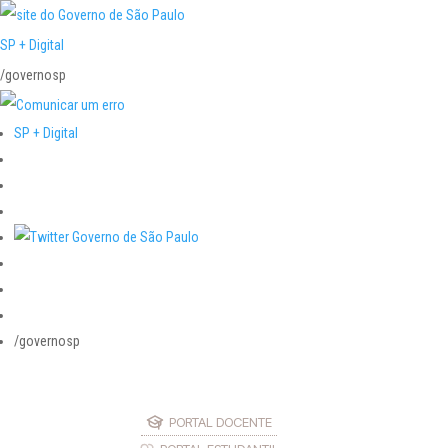
SP + Digital
/governosp
SP + Digital
/governosp
PORTAL DOCENTE