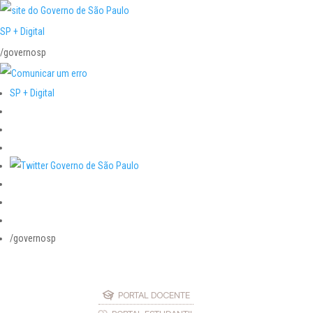
SP + Digital
/governosp
SP + Digital
/governosp
PORTAL DOCENTE