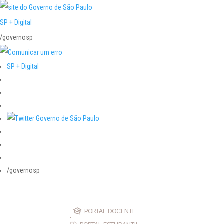
SP + Digital
/governosp
SP + Digital
/governosp
PORTAL DOCENTE