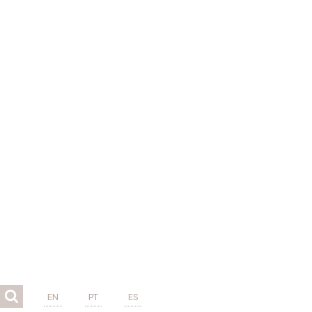
EN
PT
ES