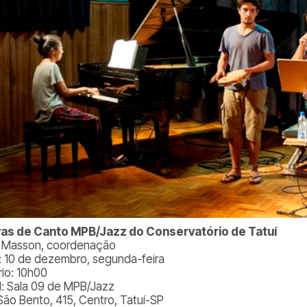
as de Canto MPB/Jazz do Conservatório de Tatuí
a Masson, coordenação
: 10 de dezembro, segunda-feira
rio: 10h00
l: Sala 09 de MPB/Jazz
São Bento, 415, Centro, Tatuí-SP