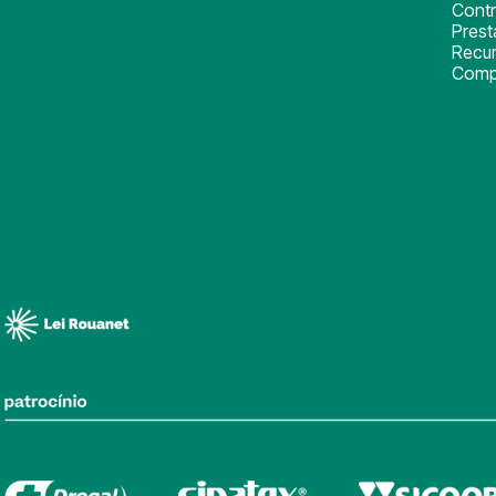
Cont
Pres
Recu
Comp