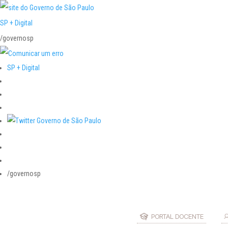
SP + Digital
/governosp
SP + Digital
/governosp
PORTAL DOCENTE