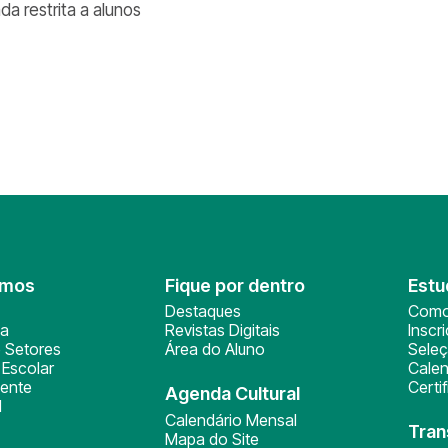
da restrita a alunos
omos
Fique por dentro
Estu
Destaques
Como
ça
Revistas Digitais
Inscr
 Setores
Área do Aluno
Sele
Escolar
Calen
ente
Certi
Agenda Cultural
l
Calendário Mensal
Tran
Mapa do Site