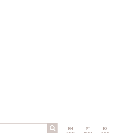
EN
PT
ES