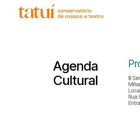
histór
gover
unida
regim
corpo
Pr
Agenda
Cultural
III 
Míri
Local
Rua 
Entr