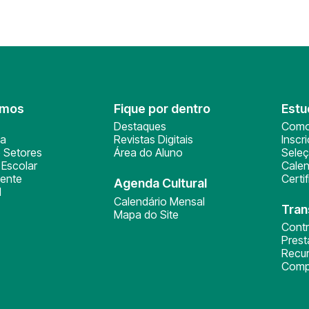
omos
Fique por dentro
Estu
Destaques
Como
ça
Revistas Digitais
Inscr
 Setores
Área do Aluno
Sele
Escolar
Calen
ente
Certi
Agenda Cultural
l
Calendário Mensal
Tran
Mapa do Site
Cont
Pres
Recu
Comp