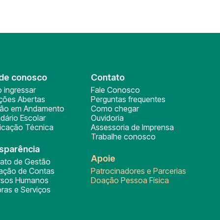
de conosco
Contato
 ingressar
Fale Conosco
ições Abertas
Perguntas frequentes
ção em Andamento
Como chegar
dário Escolar
Ouvidoria
ficação Técnica
Assessoria de Imprensa
Trabalhe conosco
sparência
Apoie
rato de Gestão
tação de Contas
Patrocinadores e Parcerias
rsos Humanos
Doação Pessoa Física
ras e Serviços