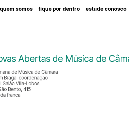
quem somos
fique por dentro
estude conosco
ico
agenda cultural
artes cênicas
nança
calendário escolar
des e setores
programas de concerto
ento escolar
revistas digitais
 docente
espaço estudantil
ovas Abertas de Música de Câm
Semana de Música de Câmara
am Braga, coordenação
: Salão Villa-Lobos
São Bento, 415
ada franca