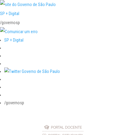
SP + Digital
/governosp
SP + Digital
/governosp
PORTAL DOCENTE