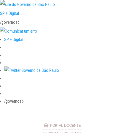
SP + Digital
/governosp
SP + Digital
/governosp
PORTAL DOCENTE