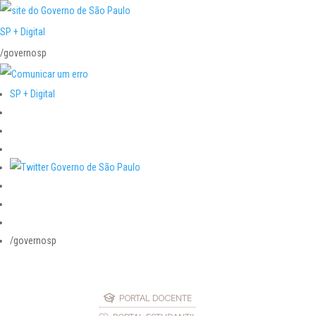
SP + Digital
/governosp
SP + Digital
/governosp
PORTAL DOCENTE