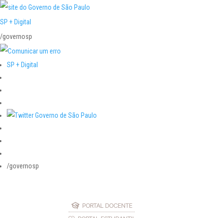
SP + Digital
/governosp
SP + Digital
/governosp
PORTAL DOCENTE