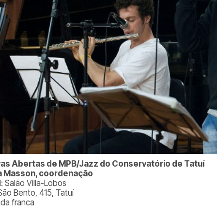
as Abertas de MPB/Jazz do Conservatório de Tatuí
ca Masson, coordenação
: Salão Villa-Lobos
São Bento, 415, Tatuí
ada franca