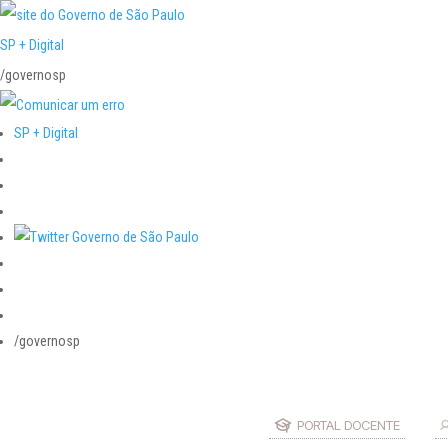
SP + Digital
/governosp
SP + Digital
/governosp
PORTAL DOCENTE