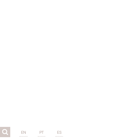
EN
PT
ES