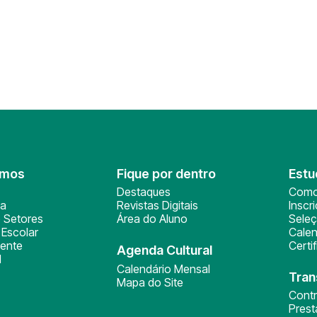
omos
Fique por dentro
Estu
Destaques
Como
ça
Revistas Digitais
Inscr
 Setores
Área do Aluno
Sele
Escolar
Calen
ente
Certi
Agenda Cultural
l
Calendário Mensal
Tran
Mapa do Site
Cont
Pres