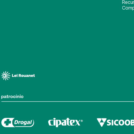
Recu
Comp