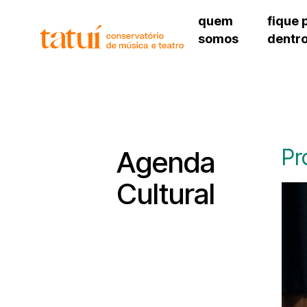
quem
fique 
somos
dentr
histórico
agenda cultural
governança
calendário escolar
unidades e setores
programas de conc
regimento escolar
revistas digitais
corpo docente
espaço estudantil
Pr
Agenda
Cultural