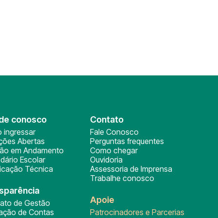
de conosco
Contato
 ingressar
Fale Conosco
ições Abertas
Perguntas frequentes
ção em Andamento
Como chegar
dário Escolar
Ouvidoria
ficação Técnica
Assessoria de Imprensa
Trabalhe conosco
sparência
Apoie
rato de Gestão
tação de Contas
Patrocinadores e Parcerias