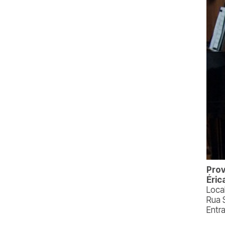
Prov
Éri
Local
Rua 
Entr