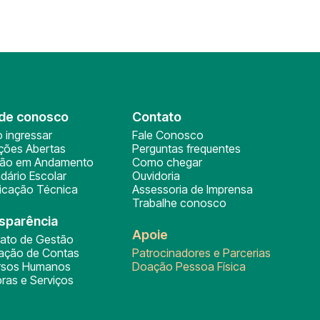
de conosco
Contato
 ingressar
Fale Conosco
ições Abertas
Perguntas frequentes
ção em Andamento
Como chegar
dário Escolar
Ouvidoria
ficação Técnica
Assessoria de Imprensa
Trabalhe conosco
sparência
Apoie
rato de Gestão
tação de Contas
Patrocinadores e Parcerias
rsos Humanos
Doação Pessoa Física
ras e Serviços