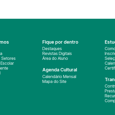
omos
Fique por dentro
Estu
Destaques
Como
ça
Revistas Digitais
Inscr
 Setores
Área do Aluno
Sele
Escolar
Calen
ente
Certi
Agenda Cultural
l
Calendário Mensal
Tran
Mapa do Site
Cont
Pres
Recu
Comp