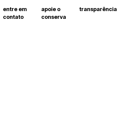
entre em
apoie o
transparência
contato
conserva
sco
patrocinadores e parcerias
contrato de gestão
s frequentes
doações de pessoa jurídica
prestação de contas
gar
doações de pessoa física
recursos humanos
onservatório
nota fiscal paulista (nfp)
compras e serviços
cnica social
a de imprensa
conosco