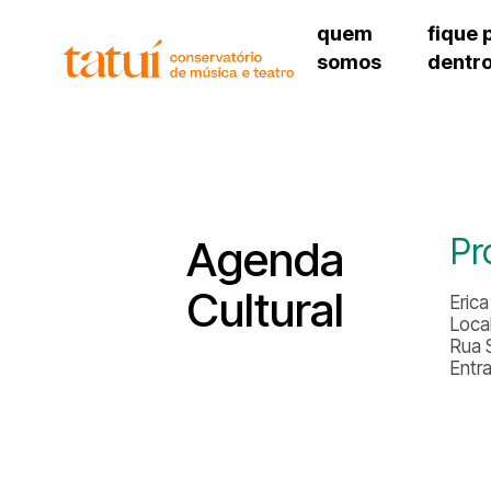
quem
fique 
somos
dentr
histórico
agenda cultural
governança
calendário escolar
unidades e setores
programas de conc
regimento escolar
revistas digitais
corpo docente
espaço estudantil
Pr
Agenda
Cultural
Eric
Local
Rua 
Entr