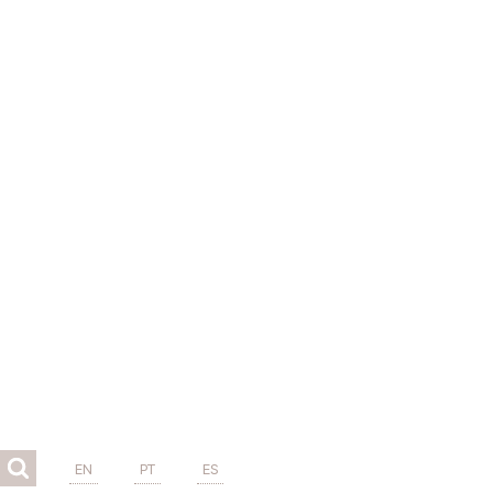
EN
PT
ES