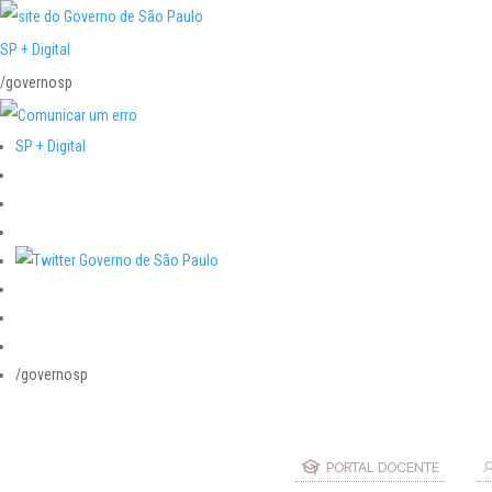
SP + Digital
/governosp
SP + Digital
/governosp
PORTAL DOCENTE