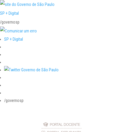
SP + Digital
/governosp
SP + Digital
/governosp
PORTAL DOCENTE