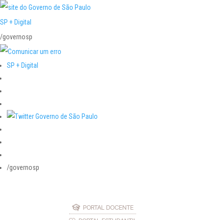
SP + Digital
/governosp
SP + Digital
/governosp
PORTAL DOCENTE