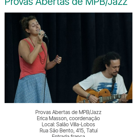
Provas Abertas de MPB/Jazz
Provas Abertas de MPB/Jazz
Erica Masson, coordenação
Local: Salão Villa-Lobos
Rua São Bento, 415, Tatuí
Entrada franca