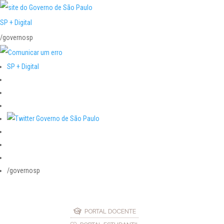
SP + Digital
/governosp
SP + Digital
/governosp
PORTAL DOCENTE