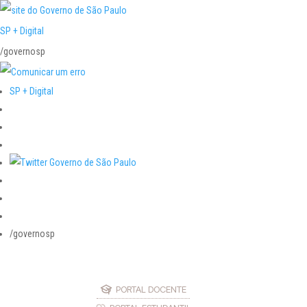
SP + Digital
/governosp
SP + Digital
/governosp
PORTAL DOCENTE