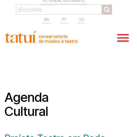
PORTAL ESTUDANTIL
EN
PT
ES
Agenda
Cultural