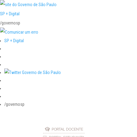
SP + Digital
/governosp
SP + Digital
/governosp
PORTAL DOCENTE