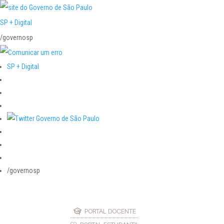
SP + Digital
/governosp
SP + Digital
/governosp
PORTAL DOCENTE