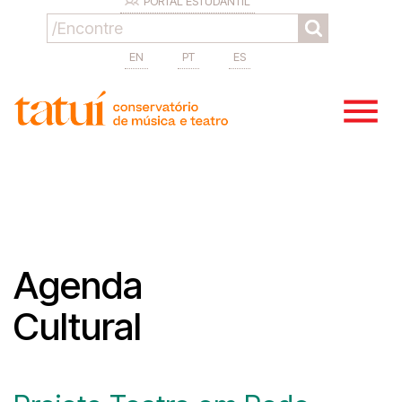
PORTAL ESTUDANTIL
EN
PT
ES
Agenda
Cultural