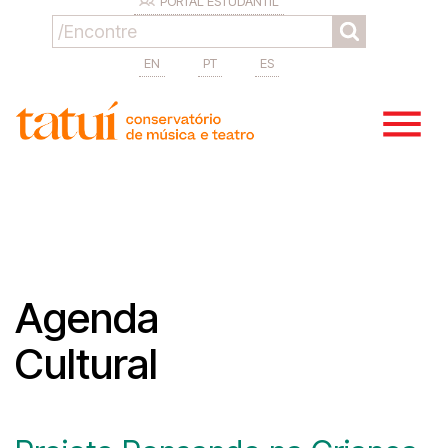
PORTAL ESTUDANTIL
EN
PT
ES
Agenda
Cultural