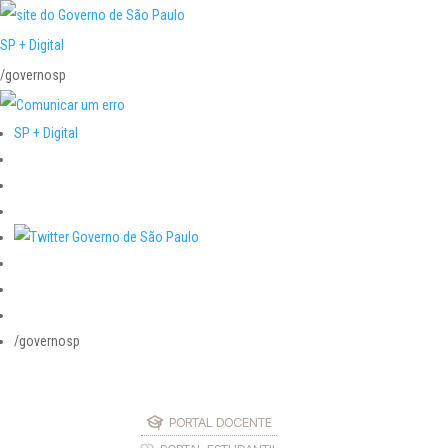
SP + Digital
/governosp
SP + Digital
/governosp
PORTAL DOCENTE