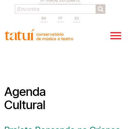
PORTAL ESTUDANTIL
EN
PT
ES
Agenda
Cultural