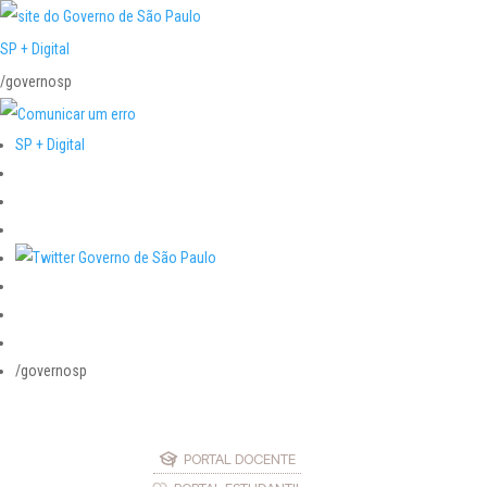
SP + Digital
/governosp
SP + Digital
/governosp
PORTAL DOCENTE