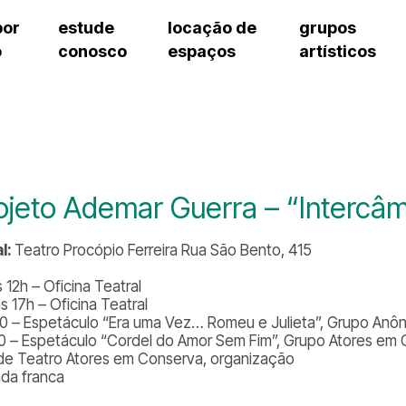
por
estude
locação de
grupos
o
conosco
espaços
artísticos
teatro procópio ferreira
artes cênicas
grupos artísticos de bolsistas
fale cono
salão villa-lobos
música
grupos pedagógicos – sede
pergunta
erto
auditório unidade chiquinha gonzaga
processo seletivo
grupos pedagógicos – polo
como che
orientações para locação
visite o c
equipe té
assessori
ojeto Ademar Guerra – “Intercâ
trabalhe 
l:
Teatro Procópio Ferreira Rua São Bento, 415
 12h – Oficina Teatral
s 17h – Oficina Teatral
0 – Espetáculo “Era uma Vez… Romeu e Julieta”, Grupo Anôn
0 – Espetáculo “Cordel do Amor Sem Fim”, Grupo Atores em 
 de Teatro Atores em Conserva, organização
ada franca