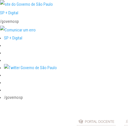
SP + Digital
/governosp
SP + Digital
/governosp
PORTAL DOCENTE