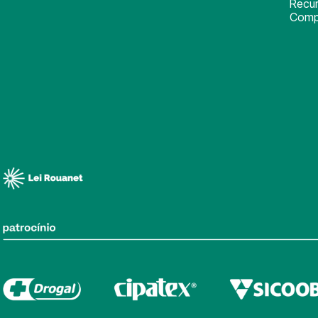
Recu
Comp