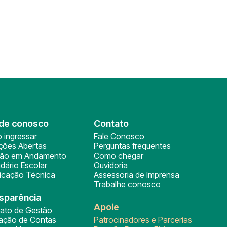
de conosco
Contato
 ingressar
Fale Conosco
ições Abertas
Perguntas frequentes
ção em Andamento
Como chegar
dário Escolar
Ouvidoria
ficação Técnica
Assessoria de Imprensa
Trabalhe conosco
sparência
Apoie
rato de Gestão
tação de Contas
Patrocinadores e Parcerias