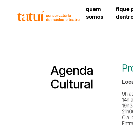
quem
fique 
somos
dentr
histórico
agenda cultural
governança
calendário escolar
unidades e setores
programas de conc
regimento escolar
revistas digitais
corpo docente
espaço estudantil
Pr
Agenda
Cultural
Loca
9h às
14h à
19h3
21h0
Cia.
Entr