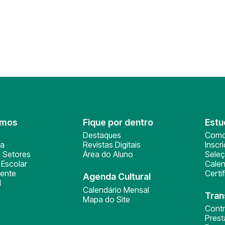
omos
Fique por dentro
Estu
Destaques
Como
ça
Revistas Digitais
Inscr
 Setores
Área do Aluno
Sele
Escolar
Calen
ente
Certi
Agenda Cultural
l
Calendário Mensal
Tran
Mapa do Site
Cont
Pres