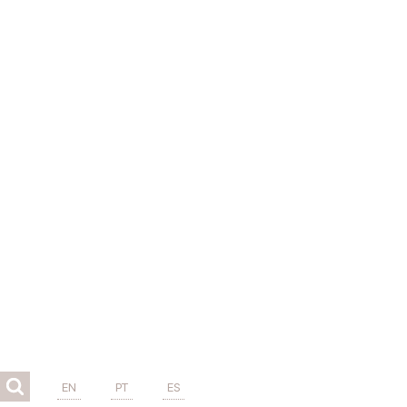
EN
PT
ES