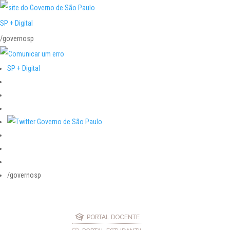
SP + Digital
/governosp
SP + Digital
/governosp
PORTAL DOCENTE