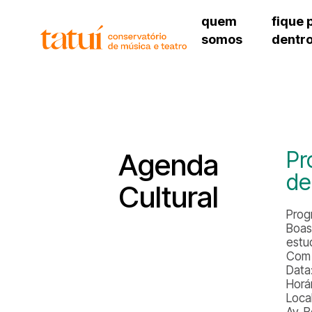
quem
fique 
somos
dentr
histórico
agenda cultural
governança
calendário escolar
sede
unidades e setores
programas de conc
unidade 
regimento escolar
revistas digitais
bibliotec
corpo docente
espaço estudantil
unidade 
newsletter
Pr
Agenda
alojamen
de
polo são 
Cultural
Prog
Boas
estu
Com 
Data
Horár
Loca
Av. 