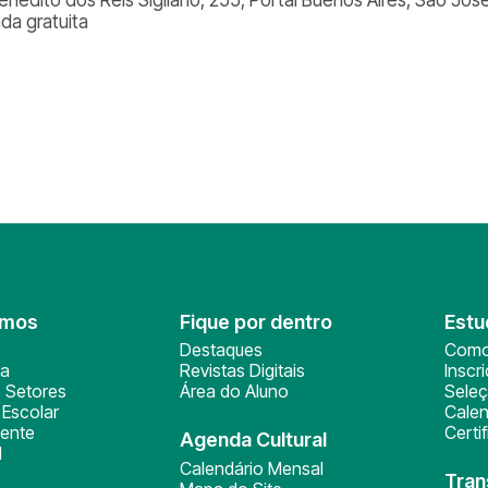
ada gratuita
omos
Fique por dentro
Estu
Destaques
Como
ça
Revistas Digitais
Inscr
 Setores
Área do Aluno
Sele
Escolar
Calen
ente
Certi
Agenda Cultural
l
Calendário Mensal
Tran