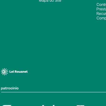
Mapa do Site
Cont
Pres
Recu
Comp