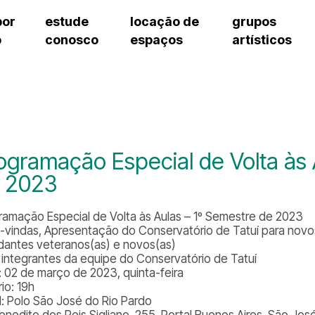
por
estude
locação de
grupos
o
conosco
espaços
artísticos
cursos regulares
bilheteria
teatro procópio ferreira
artes cênicas
grupos artísticos de bolsistas
fale cono
cursos livres
cursos regulares
salão villa-lobos
música
grupos pedagógicos – sede
ouvidoria 
cursos de aperfeiçoamento
cursos livres
erto
auditório unidade chiquinha gonzaga
processo seletivo
grupos pedagógicos – polo
pergunta
chiquinha gonzaga
cursos de aperfeiçoamento
orientações para locação
como che
a
visite o c
3
sceic-sp
ogramação Especial de Volta às 
to
equipe té
 2023
josé do rio pardo
assessori
trabalhe 
ramação Especial de Volta às Aulas – 1º Semestre de 2023
-vindas, Apresentação do Conservatório de Tatuí para novo
dantes veteranos(as) e novos(as)
integrantes da equipe do Conservatório de Tatuí
: 02 de março de 2023, quinta-feira
io: 19h
l: Polo São José do Rio Pardo
Benedito dos Reis Sigliano, 255, Portal Buenos Aires, São Jos