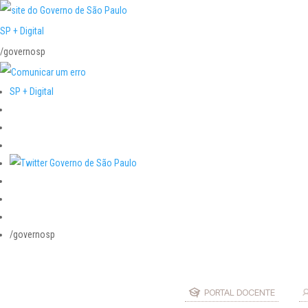
SP + Digital
/governosp
SP + Digital
/governosp
PORTAL DOCENTE