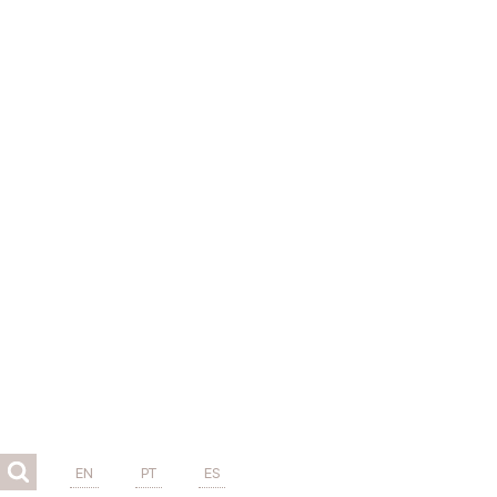
EN
PT
ES