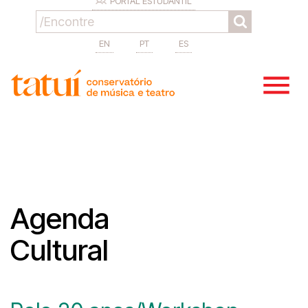
PORTAL ESTUDANTIL
EN
PT
ES
Agenda
Cultural