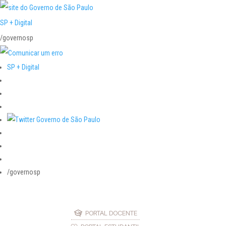
SP + Digital
/governosp
SP + Digital
/governosp
PORTAL DOCENTE