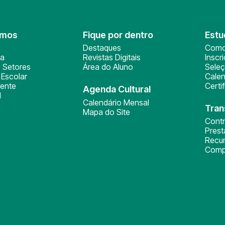
omos
Fique por dentro
Estu
Destaques
Como
ça
Revistas Digitais
Inscr
 Setores
Área do Aluno
Sele
Escolar
Calen
ente
Certi
Agenda Cultural
l
Calendário Mensal
Tran
Mapa do Site
Cont
Pres
Recu
Comp