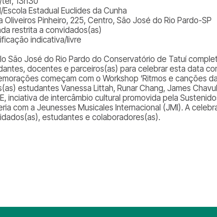
/ter, 13h30
l/Escola Estadual Euclides da Cunha
a Oliveiros Pinheiro, 225, Centro, São José do Rio Pardo-SP
ada restrita a convidados(as)
ificação indicativa/livre
lo São José do Rio Pardo do Conservatório de Tatuí complet
dantes, docentes e parceiros(as) para celebrar esta data c
morações começam com o Workshop ‘Ritmos e canções da N
s(as) estudantes Vanessa Littah, Runar Chang, James Chavula 
, inciativa de intercâmbio cultural promovida pela Sustenid
eria com a Jeunesses Musicales Internacional (JMI). A celebra
idados(as), estudantes e colaboradores(as).