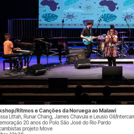
kshop/Ritmos e Canções da Noruega ao Malawi
ssa Littah, Runar Chang, James Chavula e Leusio Gil/Interc
moração 20 anos do Polo São José do Rio Pardo
rcambistas projeto Move