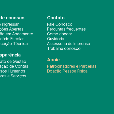
de conosco
Contato
 ingressar
Fale Conosco
ições Abertas
Perguntas frequentes
ção em Andamento
Como chegar
dário Escolar
Ouvidoria
ficação Técnica
Assessoria de Imprensa
Trabalhe conosco
sparência
Apoie
rato de Gestão
tação de Contas
Patrocinadores e Parcerias
rsos Humanos
Doação Pessoa Física
ras e Serviços