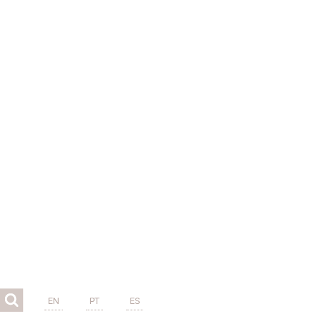
EN
PT
ES