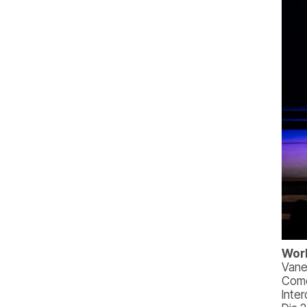
Wor
Vane
Come
Inte