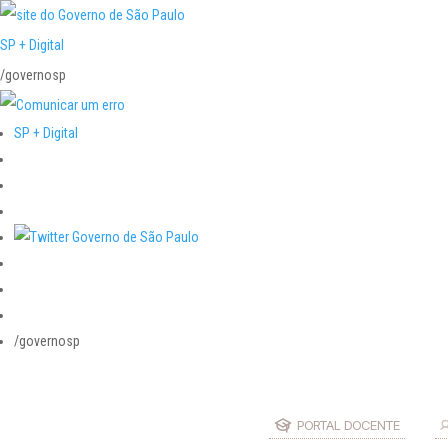
SP + Digital
/governosp
SP + Digital
/governosp
PORTAL DOCENTE