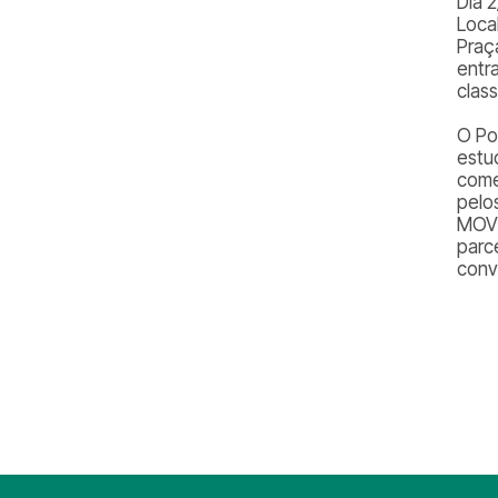
Dia 2
Loca
Praç
entr
class
O Po
estu
come
pelo
MOVE
parc
conv