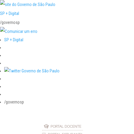
SP + Digital
/governosp
SP + Digital
/governosp
PORTAL DOCENTE