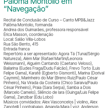
Palôma Montolio em
“Navegação”
Recital de Conclusão de Curso – Canto MPB&Jazz
Palôma Montolio, formanda
Andrea dos Guimarães, professora responsável
Érica Masson, coordenação
Local: Salão Villa-Lobos
Rua São Bento, 415
Entrada franca
Repertório a ser apresentado:
Agora Tá (Tunai/Sérgio
Natureza), Além Mar (Rafael Martini/Leonora
Weissmann), Alguém Cantando (Caetano Veloso),
Bailarina (Eudes Fraga/Dudu Falcão), Frevo Torto (Luis
Felipe Gama), Karatê (Egberto Gismonti), Marina (Dorival
Caymmi), Marinheiro do Mar (Breno Ruiz/Paulo César
Pinheiro), Na Virada da Costeira (Chico Saraiva/Paulo
César Pinheiro), Praia (Sara Serpa), Samba a Dois
(Marcelo Camelo), Silêncio de Iara (Guinga/Luis Felipe
Gama), Zanzibar (Edu Lobo)
Músicos convidados:
Alex Vasconcelos | violino, Alex
Zanotelli | contrabaixo, Amanda Mara | voz, Anderson