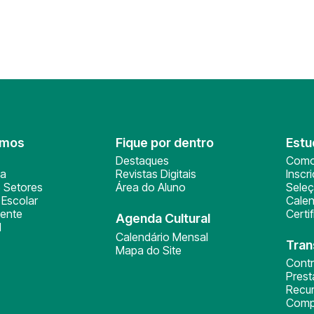
omos
Fique por dentro
Estu
Destaques
Como
ça
Revistas Digitais
Inscr
 Setores
Área do Aluno
Sele
Escolar
Calen
ente
Certi
Agenda Cultural
l
Calendário Mensal
Tran
Mapa do Site
Cont
Pres
Recu
Comp