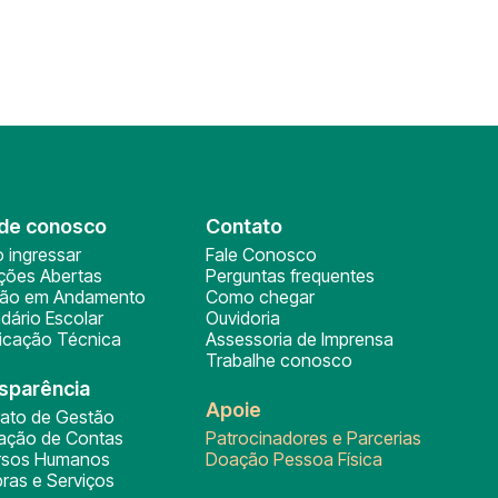
de conosco
Contato
 ingressar
Fale Conosco
ições Abertas
Perguntas frequentes
ção em Andamento
Como chegar
dário Escolar
Ouvidoria
ficação Técnica
Assessoria de Imprensa
Trabalhe conosco
sparência
Apoie
rato de Gestão
tação de Contas
Patrocinadores e Parcerias
rsos Humanos
Doação Pessoa Física
ras e Serviços