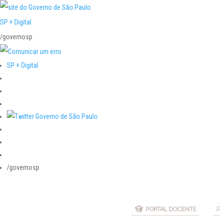
SP + Digital
/governosp
SP + Digital
/governosp
PORTAL DOCENTE