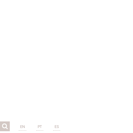
EN
PT
ES