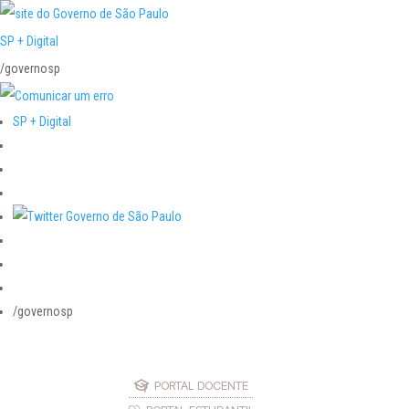
SP + Digital
/governosp
SP + Digital
/governosp
PORTAL DOCENTE