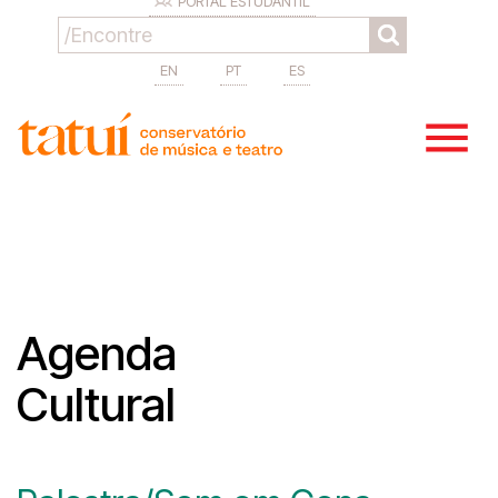
PORTAL ESTUDANTIL
EN
PT
ES
Agenda
Cultural