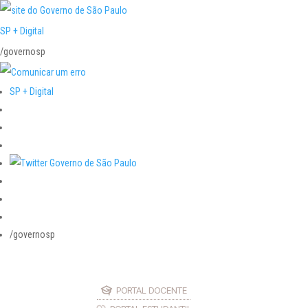
SP + Digital
/governosp
SP + Digital
/governosp
PORTAL DOCENTE