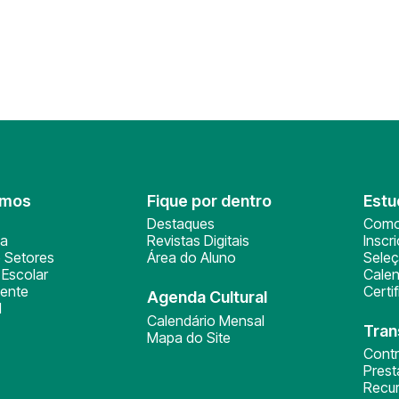
omos
Fique por dentro
Estu
Destaques
Como
ça
Revistas Digitais
Inscr
 Setores
Área do Aluno
Sele
Escolar
Calen
ente
Certi
Agenda Cultural
l
Calendário Mensal
Tran
Mapa do Site
Cont
Pres
Recu