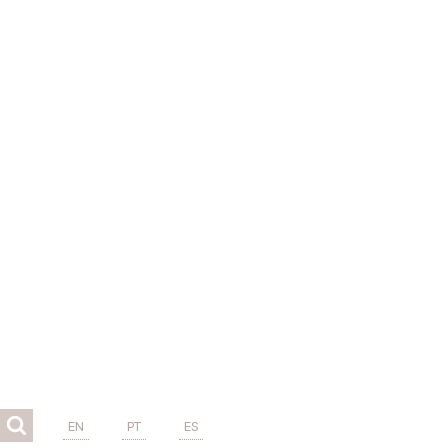
EN
PT
ES