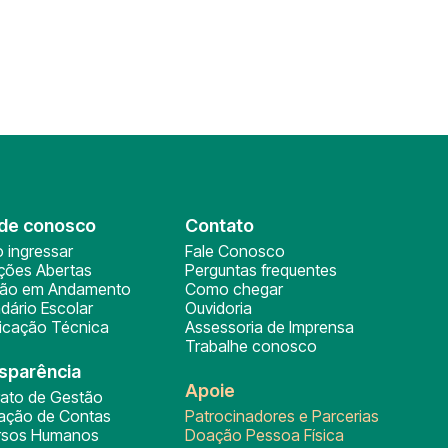
de conosco
Contato
 ingressar
Fale Conosco
ições Abertas
Perguntas frequentes
ção em Andamento
Como chegar
dário Escolar
Ouvidoria
ficação Técnica
Assessoria de Imprensa
Trabalhe conosco
sparência
Apoie
rato de Gestão
tação de Contas
Patrocinadores e Parcerias
rsos Humanos
Doação Pessoa Física