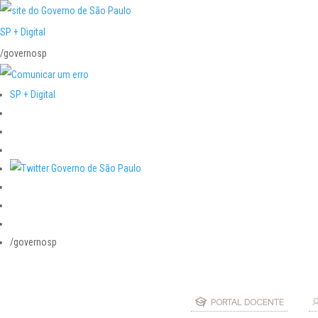
SP + Digital
/governosp
SP + Digital
/governosp
PORTAL DOCENTE