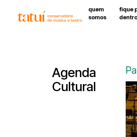
quem
fique 
somos
dentr
histórico
agenda cultural
governança
calendário escolar
unidades e setores
programas de conc
regimento escolar
revistas digitais
corpo docente
espaço estudantil
Pa
Agenda
Cultural