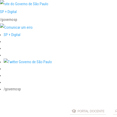
SP + Digital
/governosp
SP + Digital
/governosp
PORTAL DOCENTE