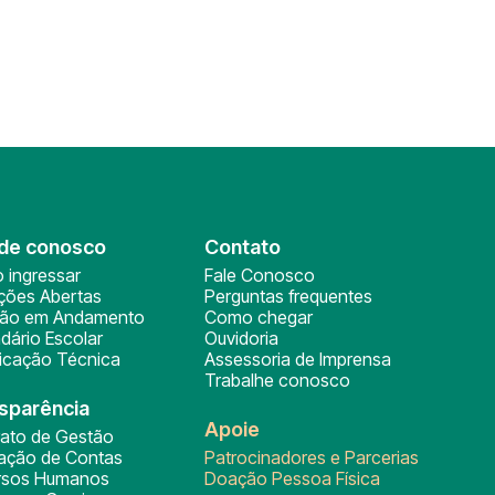
de conosco
Contato
 ingressar
Fale Conosco
ições Abertas
Perguntas frequentes
ção em Andamento
Como chegar
dário Escolar
Ouvidoria
ficação Técnica
Assessoria de Imprensa
Trabalhe conosco
sparência
Apoie
rato de Gestão
tação de Contas
Patrocinadores e Parcerias
rsos Humanos
Doação Pessoa Física