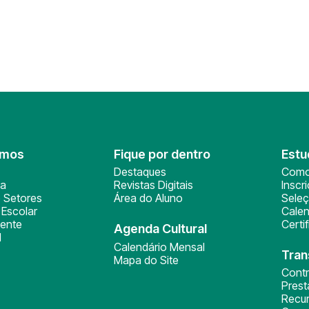
omos
Fique por dentro
Estu
Destaques
Como
ça
Revistas Digitais
Inscr
 Setores
Área do Aluno
Sele
Escolar
Calen
ente
Certi
Agenda Cultural
l
Calendário Mensal
Tran
Mapa do Site
Cont
Pres
Recu