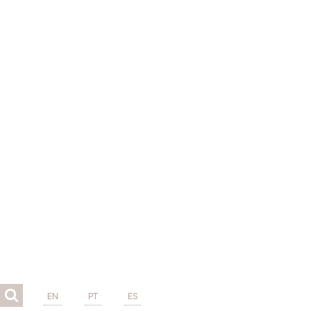
EN
PT
ES