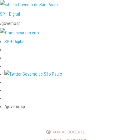
SP + Digital
/governosp
SP + Digital
/governosp
PORTAL DOCENTE