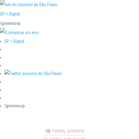
SP + Digital
/governosp
SP + Digital
/governosp
PORTAL DOCENTE