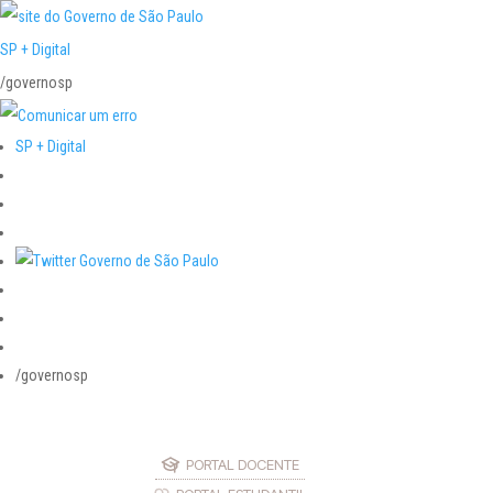
SP + Digital
/governosp
SP + Digital
/governosp
PORTAL DOCENTE