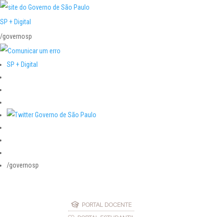
SP + Digital
/governosp
SP + Digital
/governosp
PORTAL DOCENTE