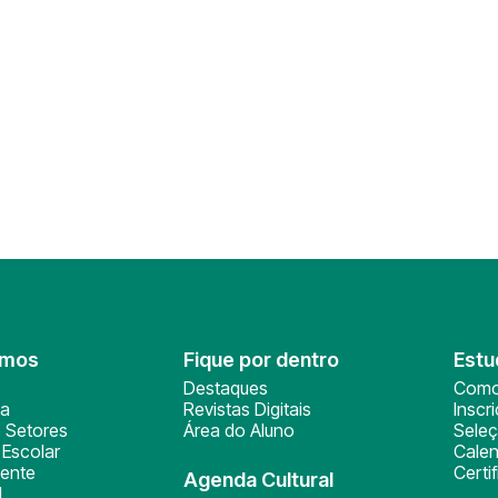
omos
Fique por dentro
Estu
Destaques
Como
ça
Revistas Digitais
Inscr
 Setores
Área do Aluno
Sele
Escolar
Calen
ente
Certi
Agenda Cultural
l