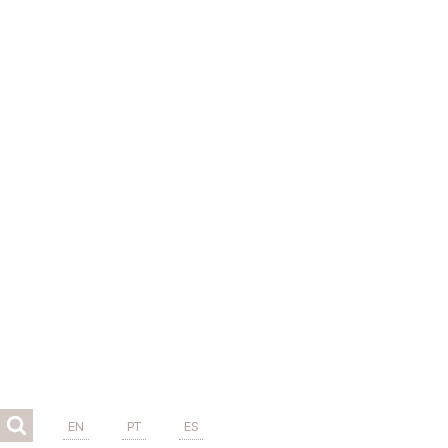
EN
PT
ES