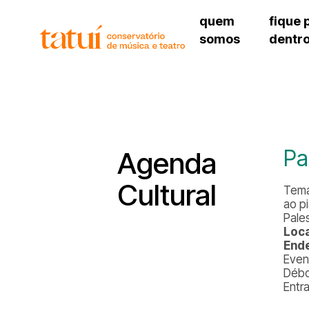
quem
fique 
somos
dentr
histórico
agenda cultural
governança
calendário escolar
unidades e setores
programas de conc
regimento escolar
revistas digitais
corpo docente
espaço estudantil
Pa
Agenda
Cultural
Tema
ao p
Pales
Loca
End
Even
Débo
Entr