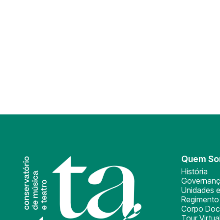
Quem S
História
Governan
Unidades e
Regimento 
Corpo Doc
Tour Virtua