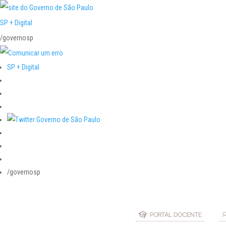
SP + Digital
/governosp
SP + Digital
/governosp
PORTAL DOCENTE