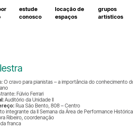
por
estude
locação de
grupos
o
conosco
espaços
artísticos
teatro procópio ferreira
artes cênicas
grupos artísticos de bolsistas
fale cono
salão villa-lobos
música
grupos pedagógicos – sede
pergunta
erto
auditório unidade chiquinha gonzaga
processo seletivo
grupos pedagógicos – polo
como che
orientações para locação
visite o c
equipe té
assessori
lestra
trabalhe 
: O cravo para pianistas – a importância do conhecimento do
iano
trante: Fúlvio Ferrari
l:
Auditório da Unidade II
ereço:
Rua São Bento, 808 – Centro
to integrante da II Semana da Área de Performance Históric
ra Ribeiro, coordenação
ada franca