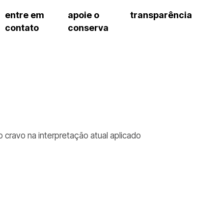
entre em
apoie o
transparência
contato
conserva
sco
patrocinadores e parcerias
contrato de gestão
s frequentes
doações de pessoa jurídica
prestação de contas
gar
doações de pessoa física
recursos humanos
onservatório
nota fiscal paulista (nfp)
compras e serviços
cnica social
a de imprensa
conosco
 cravo na interpretação atual aplicado
a