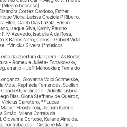
 (Allegro bellicoso)
, Elizandra Cortez Cardoso, Esther
rique Vieira, Larissa Graziela P Ribeiro,
ara Ellen, Caleb Dias Lazala, Edson
iano, Isaque Silva, Kamily Paulino
de F. M Azevedo, Isabella A da Rosa,
o X Barros Neto; Cellos – Gabriel Vidal
, *Vinicius Silveira (*músicos
Tema da abertura da ópera – As Bodas
tura – Romeu e Julieta- Tchaikovsky,
rieg, arranjo – Jeff Manookian; Tema do
k Longanzzi, Giovanna Volpi Schmeiske,
 da Mota, Raphaela Fernandes, Suellen
ndretti; Violinos II – Adrielle Lisboa
Diego Dias, Gloria Stefhany de Queiroz,
Vinicius Carretero, ** Lucas
 Maciel, Hiroshi Iroki, Jasmim Kalene
ira Simão, Milena Correia da
zzi, Giovanna Cortese, Kailane Almeida,
va; contrabaixos – Cristiane Martins,