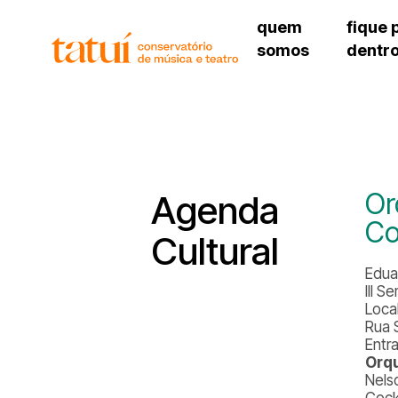
quem
fique 
somos
dentr
histórico
agenda cultural
governança
calendário escolar
unidades e setores
programas de conc
regimento escolar
revistas digitais
corpo docente
espaço estudantil
Or
Agenda
Co
Cultural
Edua
III 
Loca
Rua 
Entr
Orqu
Nelso
Cock