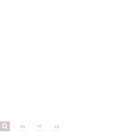
EN
PT
ES