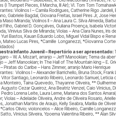
s (I Trumpet Pieces, II Marcha, III Air); VI. Tom Tom Tomahawk
grantes:
Violinos I – Camila Rodrigues, Catherine Rigo Jardeli
no, Gabriele Bagdal, Giovana Freitas, Israel Pires Jr, Jose Hen
 Maso Miranda; Violinos II – Ana Laura C. Silva Almeida, Barb
l Filho, Gabriel D. Gonçalves, Guliana Proença, Isabela Victor
da, Vinivius Silva de Miranda; Violas – Ana Clara Nunes, Iris 
 Yuri Bastos, Kauan Eduardo Lobo, Miguel Vidal Bispo e Renat
o, Mateo Lucas Pires, *Camille Longanezzi, *Giovanna Cortese
idados)
estra Infanto Juvenil – Repertório a ser apresentado:
ígaro – W. A. Mozart, arranjo – Jeff Manookian; Tema da aber
njo – Jeff Manookian; In The Hall of The Mountain king – E. G
e – Piratas do Caribe – Hans Zimmer, arranjo Mario Henrique
rantes: Violinos I –
Alexander Barrichello, Bruna Stock, Fran
 Vitor Santiago, Leonardo Ribeiro, Leonardo Samuel, Leticia
a Monteiro, Taina Quevedo, Thayanne Oliveira, ** Guilherme Ce
a, Augusto Cezar Queiroz, Ana Beatriz Venzel, Caio Vinicius, 
 Pedro Lorena Leite, Laura Leme, Mariana dos Santos Amaral, 
; Violas – Adelaide Oliveira, Andre de Oliveira Rosario, Arielle
s, Jonathan Martins de Araujo, Kelly Seabra, Marilia de Olive
,*Carlos Olivio; violoncelos – Alice Ribeiro, Camille Longane
Satto, Vinicius Silveira, Ypoema Valentina Ribeiro, ** Alan Sil