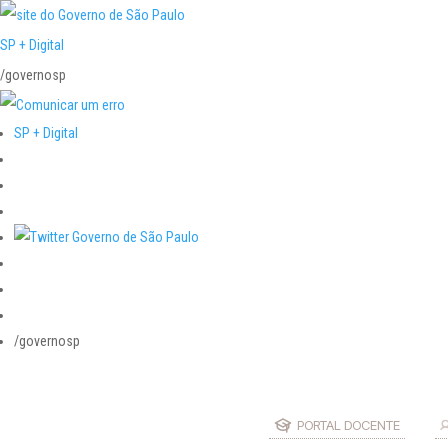
SP + Digital
/governosp
SP + Digital
/governosp
PORTAL DOCENTE