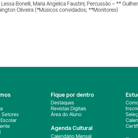
e Lessa Bonelli, Maria Angelica Faustini; Percussão – ** Guil
ington Oliveira (*Músicos convidados; **Monitores)
omos
Fique por dentro
Estu
Destaques
Como
ça
Revistas Digitais
Inscr
 Setores
Área do Aluno
Sele
Escolar
Calen
ente
Certi
Agenda Cultural
l
Calendário Mensal