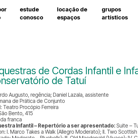
por
estude
locação de
grupos
o
conosco
espaços
artísticos
teatro procópio ferreira
artes cênicas
grupos artísticos de bolsistas
fale cono
salão villa-lobos
música
grupos pedagógicos – sede
pergunta
erto
auditório unidade chiquinha gonzaga
processo seletivo
grupos pedagógicos – polo
como che
orientações para locação
visite o c
equipe té
assessori
questras de Cordas Infantil e Inf
trabalhe 
nservatório de Tatuí
rdo Augusto, regência; Daniel Lazala, assistente
Semana de Prática de Conjunto
l: Teatro Procópio Ferreira
São Bento, 415
ada franca
estra Infantil – Repertório a ser apresentado:
Suite – T
n: I. Marco Takes a Walk (Allegro Moderato); II. Two Scottish 
ade; Moderato – Bluebells); III. Old Macdonald (Vivace); IV. 