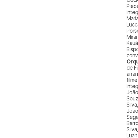
Piece
Inte
Maria
Lucca
Porse
Miran
Kauã
Bisp
conv
Orqu
de F
arra
film
Integ
João
Souz
Silv
João
Seger
Barro
Silva
Luan 