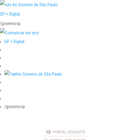
SP + Digital
/governosp
SP + Digital
/governosp
PORTAL DOCENTE