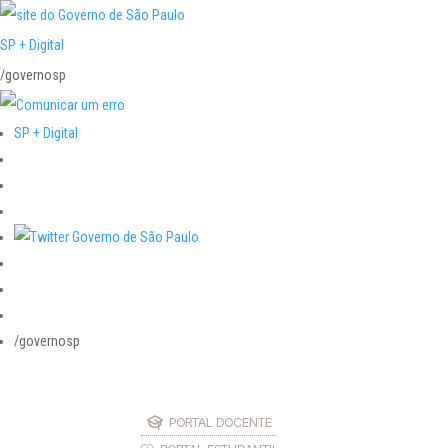
SP + Digital
/governosp
SP + Digital
/governosp
PORTAL DOCENTE