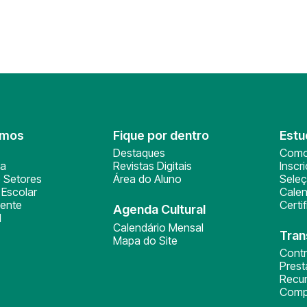
omos
Fique por dentro
Estu
Destaques
Como
ça
Revistas Digitais
Inscr
 Setores
Área do Aluno
Sele
Escolar
Calen
ente
Certi
Agenda Cultural
l
Calendário Mensal
Tran
Mapa do Site
Cont
Pres
Recu
Comp