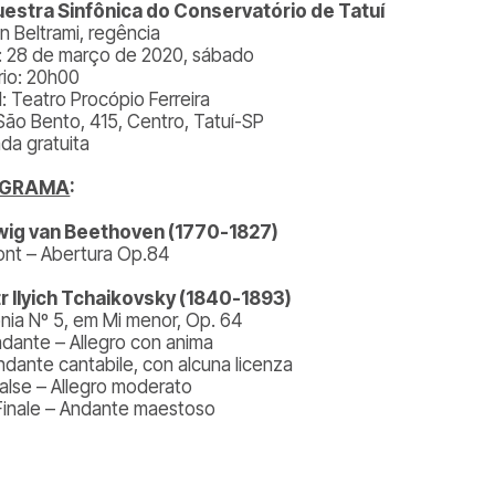
estra Sinfônica do Conservatório de Tatuí
n Beltrami, regência
: 28 de março de 2020, sábado
rio: 20h00
l: Teatro Procópio Ferreira
São Bento, 415, Centro, Tatuí-SP
ada gratuita
OGRAMA
:
ig van Beethoven (1770-1827)
nt – Abertura Op.84
r Ilyich Tchaikovsky (1840-1893)
onia Nº 5, em Mi menor, Op. 64
Andante – Allegro con anima
Andante cantabile, con alcuna licenza
 Valse – Allegro moderato
 Finale – Andante maestoso