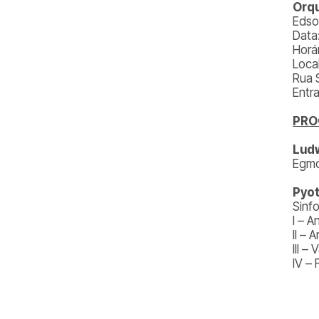
Orqu
Edso
Data
Horá
Loca
Rua 
Entr
PR
Ludw
Egmo
Pyot
Sinf
I – 
II – 
III –
IV –