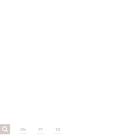
EN
PT
ES