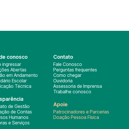
de conosco
Contato
 ingressar
Fale Conosco
ições Abertas
Perguntas frequentes
ção em Andamento
Como chegar
dário Escolar
Ouvidoria
ficação Técnica
Assessoria de Imprensa
Trabalhe conosco
sparência
Apoie
rato de Gestão
tação de Contas
Patrocinadores e Parcerias
rsos Humanos
Doação Pessoa Física
ras e Serviços