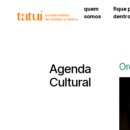
quem
fique 
somos
dentr
histórico
agenda cultural
governança
calendário escolar
unidades e setores
programas de conc
regimento escolar
revistas digitais
corpo docente
espaço estudantil
Or
Agenda
Cultural