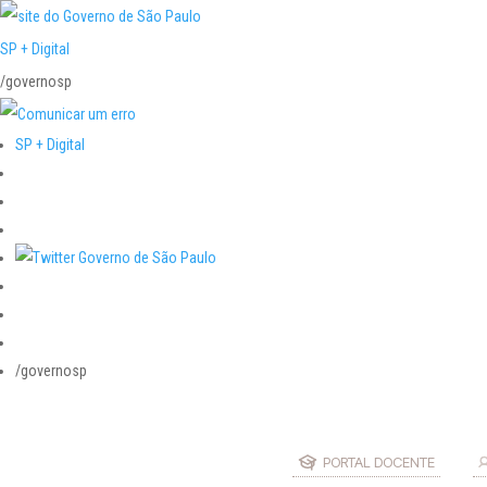
SP + Digital
/governosp
SP + Digital
/governosp
PORTAL DOCENTE