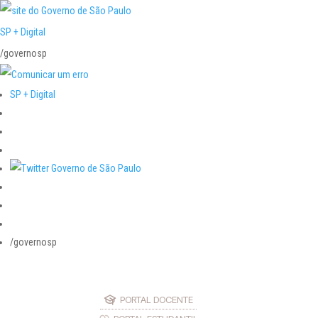
SP + Digital
/governosp
SP + Digital
/governosp
PORTAL DOCENTE