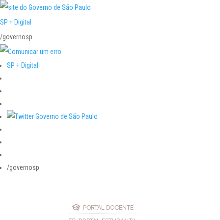
SP + Digital
/governosp
SP + Digital
/governosp
PORTAL DOCENTE