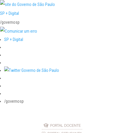
SP + Digital
/governosp
SP + Digital
/governosp
PORTAL DOCENTE