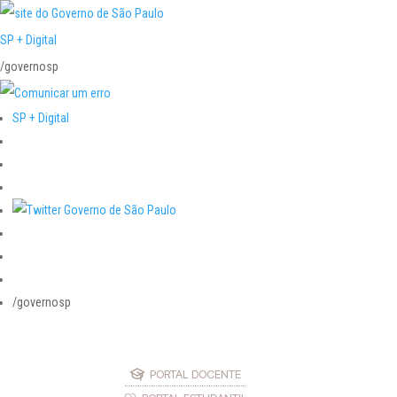
SP + Digital
/governosp
SP + Digital
/governosp
PORTAL DOCENTE