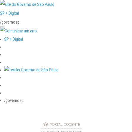
SP + Digital
/governosp
SP + Digital
/governosp
PORTAL DOCENTE