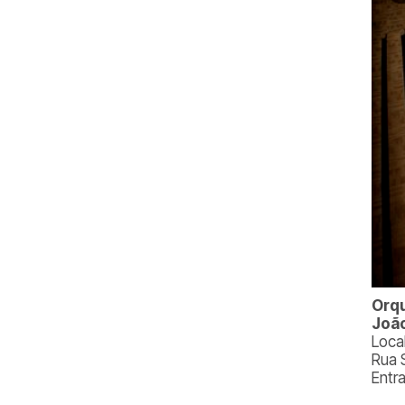
Orqu
João
Loca
Rua 
Entr