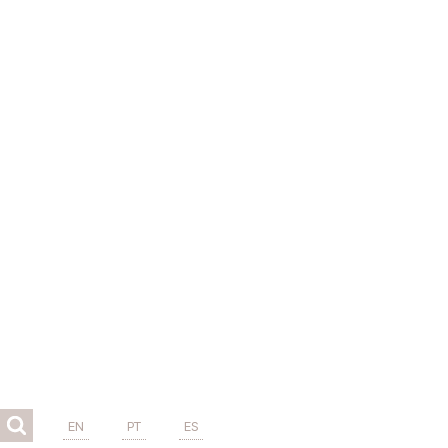
EN
PT
ES