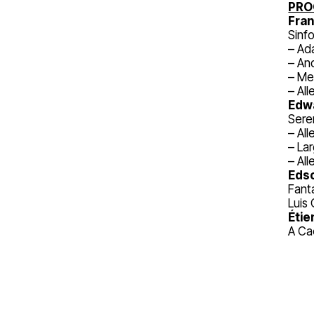
PR
Fran
Sinfo
– Ad
– An
– Me
– All
Edwa
Sere
– Al
– La
– All
Edso
Fant
Luis
Étie
A Ca