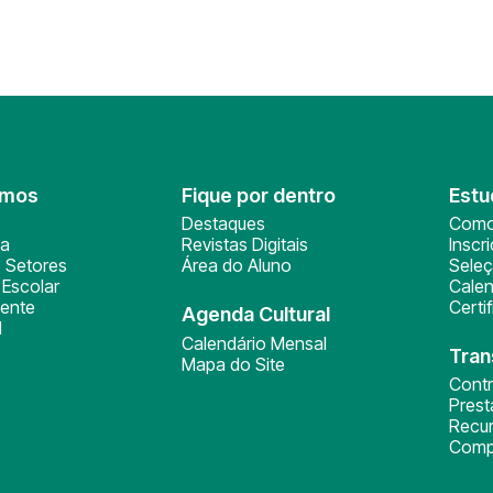
omos
Fique por dentro
Estu
Destaques
Como
ça
Revistas Digitais
Inscr
 Setores
Área do Aluno
Sele
Escolar
Calen
ente
Certi
Agenda Cultural
l
Calendário Mensal
Tran
Mapa do Site
Cont
Pres
Recu
Comp