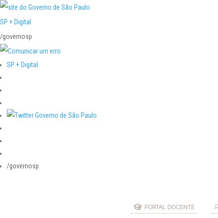
SP + Digital
/governosp
SP + Digital
/governosp
PORTAL DOCENTE