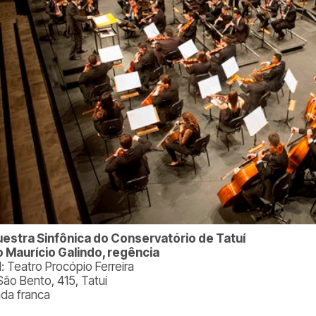
estra Sinfônica do Conservatório de Tatuí
 Maurício Galindo, regência
l: Teatro Procópio Ferreira
São Bento, 415, Tatuí
ada franca