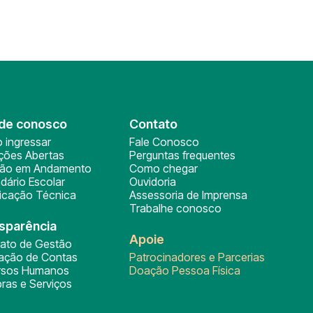
de conosco
Contato
 ingressar
Fale Conosco
ições Abertas
Perguntas frequentes
ção em Andamento
Como chegar
dário Escolar
Ouvidoria
ficação Técnica
Assessoria de Imprensa
Trabalhe conosco
sparência
Apoie
rato de Gestão
tação de Contas
Patrocinadores e Parcerias
rsos Humanos
Doação Pessoa Física
ras e Serviços