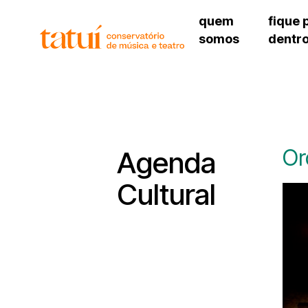
quem
fique 
somos
dentr
histórico
agenda cultural
governança
calendário escolar
unidades e setores
programas de conc
regimento escolar
revistas digitais
corpo docente
espaço estudantil
Or
Agenda
Cultural