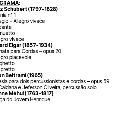
OGRAMA
:
z Schubert (1797-1828)
nia nº 1
agio – Allegro vivace
dante
nuetto
egro vivace
rd Elgar (1857-1934)
nata para Cordas – opus 20
legro piacevole
rghetto
egretto
n Beltrami (1965)
asia para dois percussionistas e cordas – opus 59
 Caldana e Jeferson Oliveira, percussão solo
nne Méhul (1763-1817)
ça do Jovem Henrique