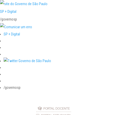
SP + Digital
/governosp
SP + Digital
/governosp
PORTAL DOCENTE