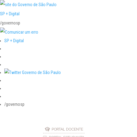
SP + Digital
/governosp
SP + Digital
/governosp
PORTAL DOCENTE