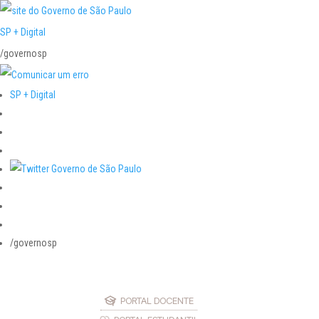
SP + Digital
/governosp
SP + Digital
/governosp
PORTAL DOCENTE