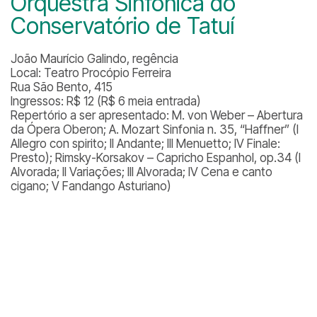
Orquestra Sinfônica do
Conservatório de Tatuí
João Maurício Galindo, regência
Local: Teatro Procópio Ferreira
Rua São Bento, 415
Ingressos: R$ 12 (R$ 6 meia entrada)
Repertório a ser apresentado: M. von Weber – Abertura
da Ópera Oberon; A. Mozart Sinfonia n. 35, “Haffner” (I
Allegro con spirito; II Andante; III Menuetto; IV Finale:
Presto); Rimsky-Korsakov – Capricho Espanhol, op.34 (I
Alvorada; II Variações; III Alvorada; IV Cena e canto
cigano; V Fandango Asturiano)