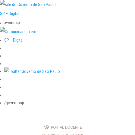
SP + Digital
/governosp
SP + Digital
/governosp
PORTAL DOCENTE