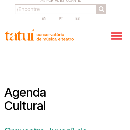
PORTAL ESTUDANTIL
EN
PT
ES
Agenda
Cultural