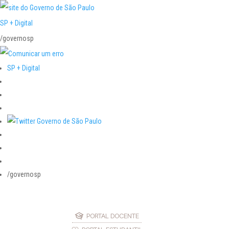
SP + Digital
/governosp
SP + Digital
/governosp
PORTAL DOCENTE